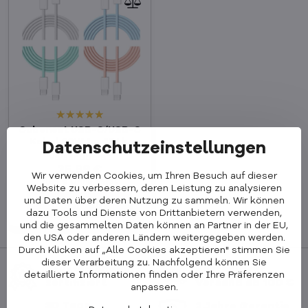
Cubenest USB-C/USB-C
Kabel 60W 1m 4Stk.
Datenschutzeinstellungen
Versandbereit
25,99 €
Wir verwenden Cookies, um Ihren Besuch auf dieser
21,84 €
Ohne MwSt.
Website zu verbessern, deren Leistung zu analysieren
und Daten über deren Nutzung zu sammeln. Wir können
In den Korb!
dazu Tools und Dienste von Drittanbietern verwenden,
und die gesammelten Daten können an Partner in der EU,
den USA oder anderen Ländern weitergegeben werden.
Durch Klicken auf „Alle Cookies akzeptieren" stimmen Sie
dieser Verarbeitung zu. Nachfolgend können Sie
Trusted Shops
Kostenloser
detaillierte Informationen finden oder Ihre Präferenzen
zertifiziert
Versand ab 100 €
anpassen.
30 Tage
2 Jahre Garantie