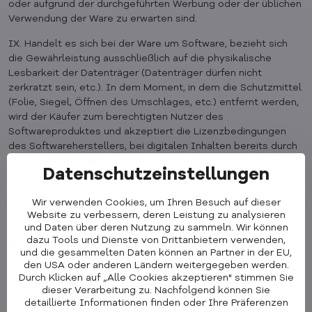
oder aufgrund der durchgeführten Werbung oder der üblichen
Verwendung der Ware zu erwarten sind.
IX. Handelt es sich bei der Ware um Software, bezieht sich
die Gewährleistung ausschließlich auf die physikalische
Lesbarkeit der Datenträger (Datenträger dürfen nicht
zerkratzt sein, etc.). In dem Moment, in dem die Schutzmittel
(Folie, Siegel, Öffnen des Umschlages, etc.) entfernt werden,
wird der Käufer zum berechtigten Nutzer des
Softwareproduktes und akzeptiert die Lizenzbedingungen
des Softwareherstellers, bei digitalen Inhalten bereits durch
den Download selbst. Dies gilt nicht für einen Konflikt mit
Datenschutzeinstellungen
dem Kaufvertrag (siehe unten).
X. Beanstandete Ware wird nur auf den vom Käufer
Wir verwenden Cookies, um Ihren Besuch auf dieser
Website zu verbessern, deren Leistung zu analysieren
angegebenen Mangel (im Reklamationsformular, im
und Daten über deren Nutzung zu sammeln. Wir können
beigefügten Mängelbeschreibungsbogen) geprüft. Für die
dazu Tools und Dienste von Drittanbietern verwenden,
Angabe des Mangels empfehlen wir die schriftliche Form.
und die gesammelten Daten können an Partner in der EU,
den USA oder anderen Ländern weitergegeben werden.
XI. Stellt der Techniker fest, dass die Ursache der Probleme
Durch Klicken auf „Alle Cookies akzeptieren" stimmen Sie
nicht das reklamierte Produkt (z.B. Computer) ist, sondern
dieser Verarbeitung zu. Nachfolgend können Sie
eine fehlerhafte Installation von Software (Betriebssystem,
detaillierte Informationen finden oder Ihre Präferenzen