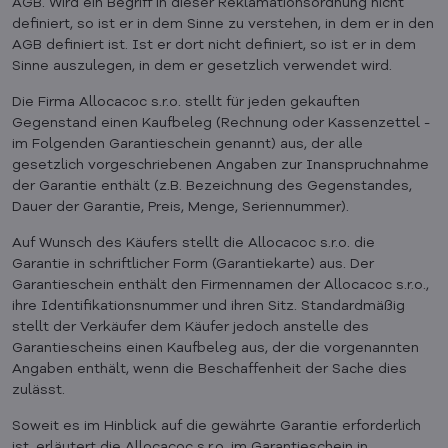
AGB. Wird ein Begriff in dieser Reklamationsordnung nicht
definiert, so ist er in dem Sinne zu verstehen, in dem er in den
AGB definiert ist. Ist er dort nicht definiert, so ist er in dem
Sinne auszulegen, in dem er gesetzlich verwendet wird.
Die Firma Allocacoc s.r.o. stellt für jeden gekauften
Gegenstand einen Kaufbeleg (Rechnung oder Kassenzettel -
im Folgenden Garantieschein genannt) aus, der alle
gesetzlich vorgeschriebenen Angaben zur Inanspruchnahme
der Garantie enthält (z.B. Bezeichnung des Gegenstandes,
Dauer der Garantie, Preis, Menge, Seriennummer).
Auf Wunsch des Käufers stellt die Allocacoc s.r.o. die
Garantie in schriftlicher Form (Garantiekarte) aus. Der
Garantieschein enthält den Firmennamen der Allocacoc s.r.o.,
ihre Identifikationsnummer und ihren Sitz. Standardmäßig
stellt der Verkäufer dem Käufer jedoch anstelle des
Garantiescheins einen Kaufbeleg aus, der die vorgenannten
Angaben enthält, wenn die Beschaffenheit der Sache dies
zulässt.
Soweit es im Hinblick auf die gewährte Garantie erforderlich
ist, erläutert die Allocacoc s.r.o. im Garantieschein in