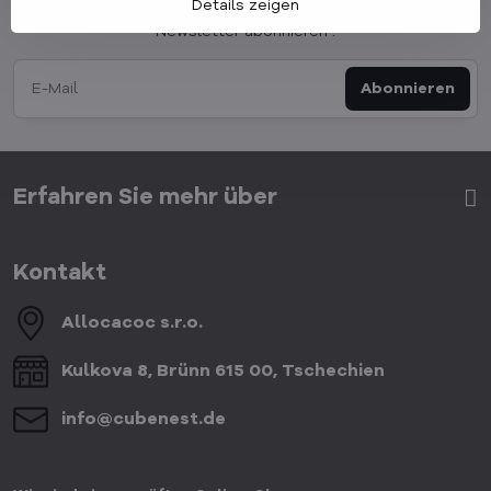
Newsletter
Details zeigen
Newsletter abonnieren :
Abonnieren
Erfahren Sie mehr über
Kontakt
Allocacoc s​.r​.o​.
Kulkova 8, Brünn 615 00, Tschechien
info​@cubenest​.de