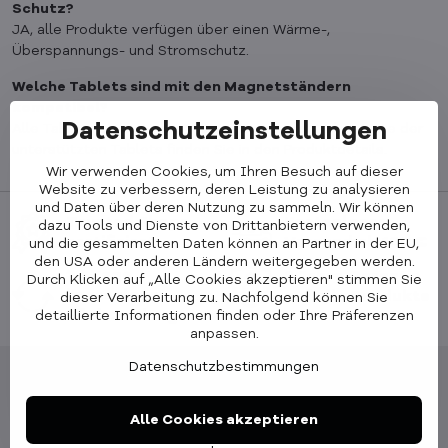
Schutz?
JA, alle Produkte verfügen über einen Wärme-,
Überspannungs- und Stromschutz.
Welche Tablets sind mit den Magnetständern
kompatibel?
Datenschutzeinstellungen
Alle Tablets ohne „Home"-Taste. Eine vollständige Liste der
unterstützten Tablets finden Sie in den Produktdetails.
Wir verwenden Cookies, um Ihren Besuch auf dieser
Website zu verbessern, deren Leistung zu analysieren
und Daten über deren Nutzung zu sammeln. Wir können
Trusted Shops
Kostenloser
dazu Tools und Dienste von Drittanbietern verwenden,
zertifiziert
Versand ab 100 €
und die gesammelten Daten können an Partner in der EU,
den USA oder anderen Ländern weitergegeben werden.
30 Tage
2 Jahre Garantie
Durch Klicken auf „Alle Cookies akzeptieren" stimmen Sie
kostenlose
auf alle Produkte
dieser Verarbeitung zu. Nachfolgend können Sie
Rücksendung
detaillierte Informationen finden oder Ihre Präferenzen
anpassen.
Datenschutzbestimmungen
Alle Cookies akzeptieren