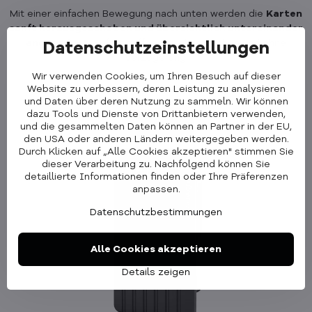
Mit einer einfachen Bewegung nach unten werden die
Karten
sanft herausgeschoben und übersichtlich untereinander
angeordnet
. Sofort griffbereit, ohne Suchen und ohne
Datenschutzeinstellungen
Verzögerung.
Wir verwenden Cookies, um Ihren Besuch auf dieser
Website zu verbessern, deren Leistung zu analysieren
und Daten über deren Nutzung zu sammeln. Wir können
dazu Tools und Dienste von Drittanbietern verwenden,
und die gesammelten Daten können an Partner in der EU,
den USA oder anderen Ländern weitergegeben werden.
Durch Klicken auf „Alle Cookies akzeptieren" stimmen Sie
dieser Verarbeitung zu. Nachfolgend können Sie
detaillierte Informationen finden oder Ihre Präferenzen
anpassen.
Datenschutzbestimmungen
Alle Cookies akzeptieren
Details zeigen