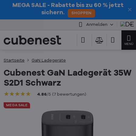
MEGA SALE
- Rabatte bis zu 60 % jetzt
✕
sichern.
SHOPPEN
Anmelden
Startseite
GaN Ladegeräte
Cubenest GaN Ladegerät 35W
S2D1 Schwarz
★★★★★
★★★★★
★★★★★
4.86
/
5
(
7
bewertungen
)
MEGA SALE