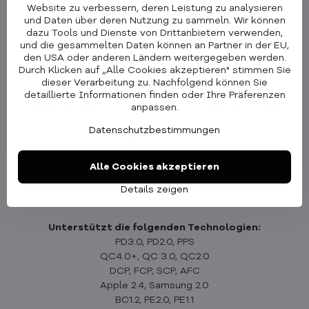
Website zu verbessern, deren Leistung zu analysieren
und Daten über deren Nutzung zu sammeln. Wir können
dazu Tools und Dienste von Drittanbietern verwenden,
und die gesammelten Daten können an Partner in der EU,
Parameter des Schnellladegeräts
den USA oder anderen Ländern weitergegeben werden.
Eingang: AC 100-240V~50/60Hz 1A
Durch Klicken auf „Alle Cookies akzeptieren" stimmen Sie
Ausgang USB-C1: 5V/3A, 9V/3A, 12V/2,91A, 15V/2,33A,
dieser Verarbeitung zu. Nachfolgend können Sie
20V/1,75A
detaillierte Informationen finden oder Ihre Präferenzen
Ausgang USB-C2: 5V/3A, 9V/3A, 12V/2,91A, 15V/2,33A,
anpassen.
20V/1,75A
Datenschutzbestimmungen
Parameter
Produktabmessungen: 39 x 33,5 x 86,3 mm
Alle Cookies akzeptieren
Gewicht: 70,5 g
Schutz gegen Überstrom, Überspannung, Übertemperatur
Details zeigen
und Kurzschluss
Unterstützt die folgenden Technologien:
PD3.0, PD2.0, PPS
QC4.0+, QC 3.0, QC2.0
DCP, FCP, SCP, AFC
Apple 2.4, Samsung 2.0
BC1.2, PE2.0, PE1.1