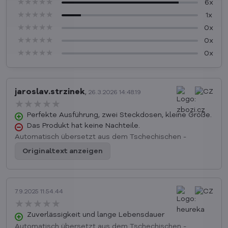
★★★★★
★★★★★
★★★★★
6x
★★★★★
★★★★★
★★★★★
1x
★★★★★
★★★★★
★★★★★
0x
★★★★★
★★★★★
★★★★★
0x
★★★★★
★★★★★
★★★★★
0x
jaroslav.strzinek
,
26.3.2026 14:48.19
★★★★★
★★★★★
★★★★★
Perfekte Ausführung, zwei Steckdosen, kleine Größe.
Das Produkt hat keine Nachteile.
Automatisch übersetzt aus dem Tschechischen -
Originaltext anzeigen
7.9.2025 11:54.44
★★★★★
★★★★★
★★★★★
Zuverlässigkeit und lange Lebensdauer
Automatisch übersetzt aus dem Tschechischen -