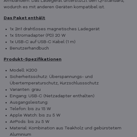
Armbändern. Das Ladegerät unterstützt den Qi-Standard,
wodurch es mit anderen Geräten kompatibel ist.
Das Paket enthält
1x 2in1 drahtloses magnetisches Ladegerät
1x Stromadapter (PD) 20 W
1x USB-C auf USB-C Kabel (1 m)
Benutzerhandbuch
Produkt-Spezifikationen
Modell: K200
Sicherheitsschutz: Überspannungs- und
Übertemperaturschutz, Kurzschlussschutz
Varianten: grau
Eingang: USB-C (Netzadapter enthalten)
Ausgangsleistung:
Telefon: bis zu 15 W
Apple Watch: bis zu 5 W
AirPods: bis zu 5 W
Material: Kombination aus Teakholz und gebürstetem
Aluminium