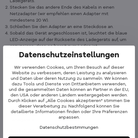
Ladegeräts.
Stecken Sie das andere Ende des Kabels in einen
Netzadapter (wir empfehlen einen Adapter mit
mindestens 20 W).
Schließen Sie den Adapter an eine Steckdose an.
Sobald das Gerät angeschlossen ist, leuchtet die blaue
LED-Anzeige auf der Rückseite des Ladegeräts auf, um
anzuzeigen, dass es bereit zum Laden ist.
Datenschutzeinstellungen
Schritt 2: Aufladen des Geräts
Wir verwenden Cookies, um Ihren Besuch auf dieser
iPhone mit MagSafe:Legen Sie Ihr iPhone auf die
Website zu verbessern, deren Leistung zu analysieren
Hauptladefläche. Die Magneten richten das Telefon
und Daten über deren Nutzung zu sammeln. Wir können
automatisch aus. Während des Ladevorgangs leuchtet die
dazu Tools und Dienste von Drittanbietern verwenden,
LED-Anzeige rot.
und die gesammelten Daten können an Partner in der EU,
Apple Watch: Sobald sie angeschlossen ist, leuchtet ein
den USA oder anderen Ländern weitergegeben werden.
Durch Klicken auf „Alle Cookies akzeptieren" stimmen Sie
grüner Blitz auf dem Display der Uhr auf, um anzuzeigen,
dieser Verarbeitung zu. Nachfolgend können Sie
dass der Ladevorgang begonnen hat.
detaillierte Informationen finden oder Ihre Präferenzen
AirPods: Legen Sie das Gehäuse auf die Unterseite des
anpassen.
Ladegeräts.
Datenschutzbestimmungen
Sicherheitshinweise