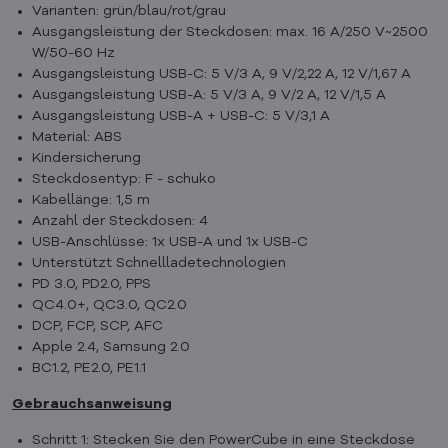
Varianten: grün/blau/rot/grau
Ausgangsleistung der Steckdosen: max. 16 A/250 V~2500
W/50-60 Hz
Ausgangsleistung USB-C: 5 V/3 A, 9 V/2,22 A, 12 V/1,67 A
Ausgangsleistung USB-A: 5 V/3 A, 9 V/2 A, 12 V/1,5 A
Ausgangsleistung USB-A + USB-C: 5 V/3,1 A
Material: ABS
Kindersicherung
Steckdosentyp: F - schuko
Kabellänge: 1,5 m
Anzahl der Steckdosen: 4
USB-Anschlüsse: 1x USB-A und 1x USB-C
Unterstützt Schnellladetechnologien
PD 3.0, PD2.0, PPS
QC4.0+, QC3.0, QC2.0
DCP, FCP, SCP, AFC
Apple 2.4, Samsung 2.0
BC1.2, PE2.0, PE1.1
Gebrauchsanweisung
Schritt 1: Stecken Sie den PowerCube in eine Steckdose