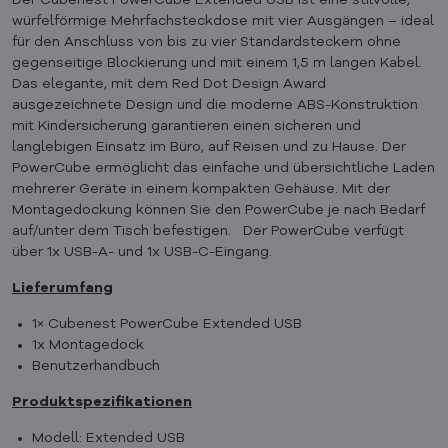
Der Cubenest PowerCube Extended USB ist eine stilvolle,
würfelförmige Mehrfachsteckdose mit vier Ausgängen – ideal
für den Anschluss von bis zu vier Standardsteckern ohne
gegenseitige Blockierung und mit einem 1,5 m langen Kabel.
Das elegante, mit dem Red Dot Design Award
ausgezeichnete Design und die moderne ABS-Konstruktion
mit Kindersicherung garantieren einen sicheren und
langlebigen Einsatz im Büro, auf Reisen und zu Hause. Der
PowerCube ermöglicht das einfache und übersichtliche Laden
mehrerer Geräte in einem kompakten Gehäuse. Mit der
Montagedockung können Sie den PowerCube je nach Bedarf
auf/unter dem Tisch befestigen. Der PowerCube verfügt
über 1x USB-A- und 1x USB-C-Eingang.
Lieferumfang
1× Cubenest PowerCube Extended USB
1x Montagedock
Benutzerhandbuch
Produktspezifikationen
Modell: Extended USB