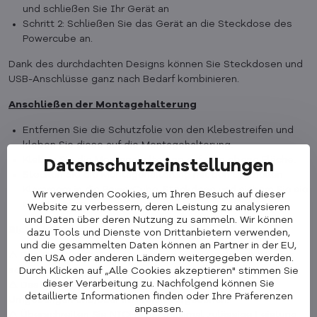
und schließen Sie Ihr Gerät an
Schritt 2: Schließen Sie das Gerät an die Steckdose des
Powercube an.
Dank des durchdachten Designs können Sie Steckdosen und
USB-Anschlüsse ganz nach Bedarf kombinieren.
Anschließen der Montagehalterung
Entfernen Sie die Schutzfolie von den Klebestreifen und
kleben Sie diese auf die Montagehalterung.
Kleben Sie die Montagehalterung auf eine ebene Fläche.
Datenschutzeinstellungen
Stecken Sie die Montagehalterung mit den speziellen
Klammern in die PowerCube-Steckdose und sichern Sie sie
Wir verwenden Cookies, um Ihren Besuch auf dieser
durch Drehen.
Website zu verbessern, deren Leistung zu analysieren
und Daten über deren Nutzung zu sammeln. Wir können
Sicherheitshinweise
dazu Tools und Dienste von Drittanbietern verwenden,
und die gesammelten Daten können an Partner in der EU,
⚠️ Das Gerät NICHT abdecken und vor Kontakt mit Wasser
den USA oder anderen Ländern weitergegeben werden.
schützen.
Durch Klicken auf „Alle Cookies akzeptieren" stimmen Sie
dieser Verarbeitung zu. Nachfolgend können Sie
⚠️ Das Gerät ist NICHT für den Einsatz in feuchten
detaillierte Informationen finden oder Ihre Präferenzen
Umgebungen und/oder im Freien vorgesehen.
anpassen.
⚠️ Überschreiten Sie NICHT die maximal zulässige Leistung.