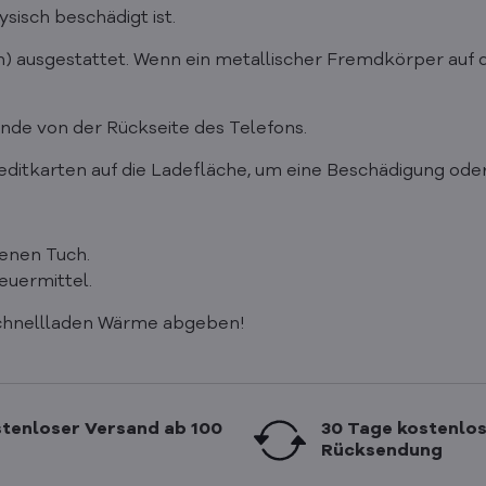
isch beschädigt ist.
n) ausgestattet. Wenn ein metallischer Fremdkörper auf 
nde von der Rückseite des Telefons.
editkarten auf die Ladefläche, um eine Beschädigung ode
kenen Tuch.
euermittel.
chnellladen Wärme abgeben!
tenloser Versand ab 100
30 Tage kostenlo
Rücksendung