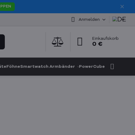
✕
PPEN
Anmelden
Einkaufskorb
0 €
äte
Föhne
Smartwatch Armbänder
PowerCube