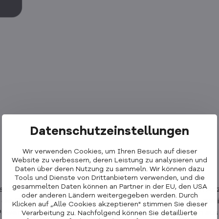
Datenschutzeinstellungen
Wir verwenden Cookies, um Ihren Besuch auf dieser
Website zu verbessern, deren Leistung zu analysieren und
Daten über deren Nutzung zu sammeln. Wir können dazu
Tools und Dienste von Drittanbietern verwenden, und die
gesammelten Daten können an Partner in der EU, den USA
aktuellen Ladezustand anhand der Anzahl der blauen Anze
oder anderen Ländern weitergegeben werden. Durch
 die Powerbank auszuschalten, drücken Sie die Taste zwe
Klicken auf „Alle Cookies akzeptieren" stimmen Sie dieser
 Powerbank an. Die Magneten richten sich automatisch au
Verarbeitung zu. Nachfolgend können Sie detaillierte