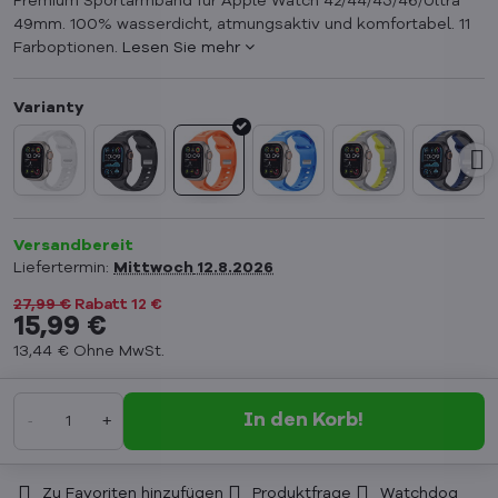
Premium Sportarmband für Apple Watch 42/44/45/46/Ultra
49mm. 100% wasserdicht, atmungsaktiv und komfortabel. 11
Farboptionen.
Lesen Sie mehr
Versandbereit
Liefertermin:
Mittwoch
12.8.2026
27,99 €
Rabatt
12 €
15,99 €
13,44 €
Ohne MwSt.
In den Korb!
Zu Favoriten hinzufügen
Produktfrage
Watchdog