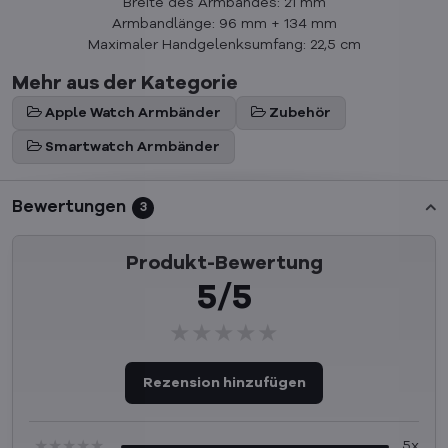
Breite des Armbandes: 21 mm
Armbandlänge: 96 mm + 134 mm
Maximaler Handgelenksumfang: 22,5 cm
Mehr aus der Kategorie
Apple Watch Armbänder
Zubehör
Smartwatch Armbänder
Bewertungen
3
Produkt-Bewertung
5/5
★★★★★
★★★★★
★★★★★
Rezension hinzufügen
★★★★★
★★★★★
★★★★★
5x