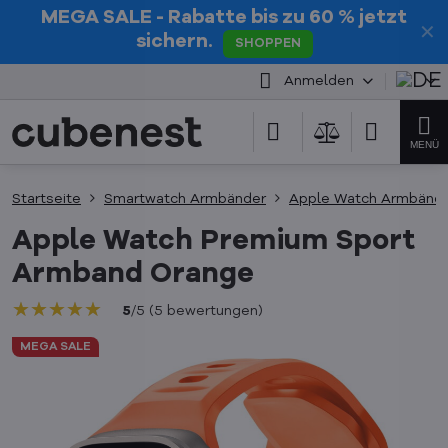
MEGA SALE
- Rabatte bis zu 60 % jetzt
✕
sichern.
SHOPPEN
Anmelden
Startseite
Smartwatch Armbänder
Apple Watch Armbänd
Apple Watch Premium Sport
Armband Orange
★★★★★
★★★★★
★★★★★
5
/
5
(
5
bewertungen
)
MEGA SALE