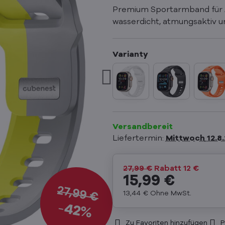
Premium Sportarmband für 
wasserdicht, atmungsaktiv u
Versandbereit
Liefertermin:
Mittwoch
12.8
27,99 €
Rabatt
12 €
15,99 €
27,99 €
13,44 €
Ohne MwSt.
42%
Zu Favoriten hinzufügen
P