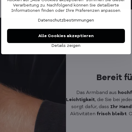
Klicken auf „Alle Cookies akzeptieren" stimmen Sie dieser
Verarbeitung zu. Nachfolgend können Sie detaillierte
Informationen finden oder Ihre Präferenzen anpassen.
Datenschutzbestimmungen
Alle Cookies akzeptieren
Details zeigen
Bereit f
Das Armband aus
hochf
Leichtigkeit
, die Sie bei je
sorgt dafür, dass
Ihr
Hand
Aktivitäten
frisch
bleibt
. 