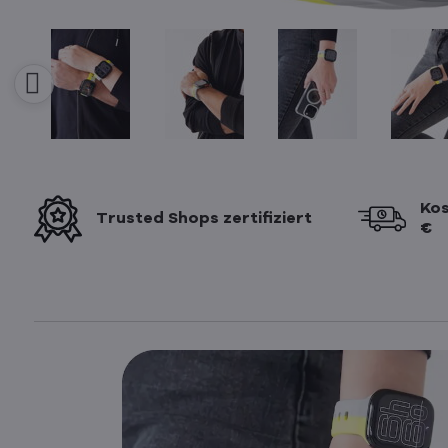
Kos
Trusted Shops zertifiziert
€