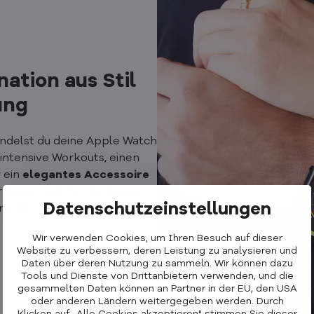
ation aus Stil
ung
delst du deine Apple Watch
 intensive Workouts, einen
 ein
elegantes Accessoire
eignen sich für die Apple
Datenschutzeinstellungen
tra 49 mm.
Wir verwenden Cookies, um Ihren Besuch auf dieser
Website zu verbessern, deren Leistung zu analysieren und
Daten über deren Nutzung zu sammeln. Wir können dazu
Tools und Dienste von Drittanbietern verwenden, und die
gesammelten Daten können an Partner in der EU, den USA
oder anderen Ländern weitergegeben werden. Durch