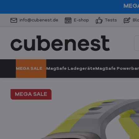
MEGA
info@cubenest.de
E-shop
Tests
Bl
MEGA SALE
MagSafe Ladegeräte
MagSafe Powerba
MEGA SALE