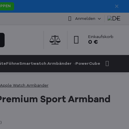
✕
PPEN
Anmelden
Einkaufskorb
0 €
äte
Föhne
Smartwatch Armbänder
PowerCube
Apple Watch Armbänder
Premium Sport Armband
g
)