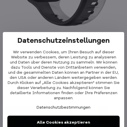
Datenschutzeinstellungen
100% farbig und wasserdicht
Wir verwenden Cookies, um Ihren Besuch auf dieser
Das Premium Sportarmband ist
absolut
wasserdicht
und
Website zu verbessern, deren Leistung zu analysieren
und Daten über deren Nutzung zu sammeln. Wir können
somit die ideale Wahl für alle, die gerne Wassersport
dazu Tools und Dienste von Drittanbietern verwenden,
betreiben oder ihre Aktivitäten nicht einschränken möchten.
und die gesammelten Daten können an Partner in der EU,
den USA oder anderen Ländern weitergegeben werden.
Es ist in
elf
Farben
erhältlich. So haben Sie viele
Durch Klicken auf „Alle Cookies akzeptieren" stimmen Sie
Möglichkeiten, es an Ihr Outfit oder Ihre Stimmung
dieser Verarbeitung zu. Nachfolgend können Sie
anzupassen. Ob zu einem sportlichen oder eleganten Outfit,
detaillierte Informationen finden oder Ihre Präferenzen
dieses Armband ist ein stilvolles Accessoire, das Ihr
anpassen.
Erscheinungsbild abrundet.
Datenschutzbestimmungen
Alle Cookies akzeptieren