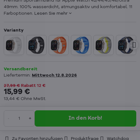
Premium Sportarmband für Apple Watch 42/44/45/46/Ultra
49mm. 100% wasserdicht, atmungsaktiv und komfortabel. 11
Farboptionen.
Lesen Sie mehr
Versandbereit
Liefertermin:
Mittwoch
12.8.2026
27,99 €
Rabatt
12 €
15,99 €
13,44 €
Ohne MwSt.
In den Korb!
Zu Favoriten hinzufügen
Produktfrage
Watchdog