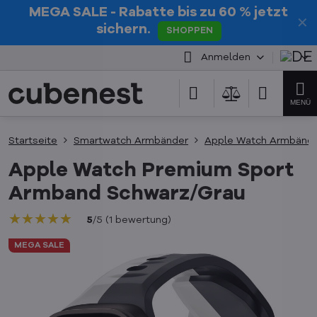
MEGA SALE
- Rabatte bis zu 60 % jetzt
✕
sichern.
SHOPPEN
Anmelden
Startseite
Smartwatch Armbänder
Apple Watch Armbänd
Apple Watch Premium Sport
Armband Schwarz/Grau
★★★★★
★★★★★
★★★★★
5
/
5
(
1
bewertung
)
MEGA SALE